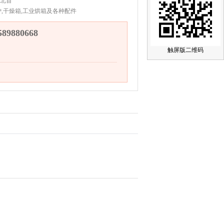
北首
炉,干燥箱,工业烘箱及各种配件
9880668
触屏版二维码