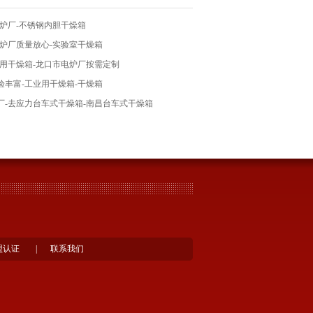
电炉厂-不锈钢内胆干燥箱
电炉厂质量放心-实验室干燥箱
业用干燥箱-龙口市电炉厂按需定制
验丰富-工业用干燥箱-干燥箱
厂-去应力台车式干燥箱-南昌台车式干燥箱
盟认证
|
联系我们