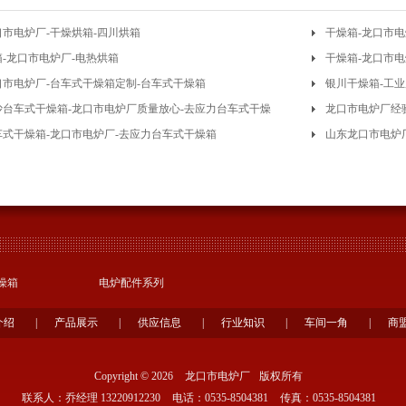
口市电炉厂-干燥烘箱-四川烘箱
干燥箱-龙口市
箱-龙口市电炉厂-电热烘箱
干燥箱-龙口市
口市电炉厂-台车式干燥箱定制-台车式干燥箱
银川干燥箱-工
沙台车式干燥箱-龙口市电炉厂质量放心-去应力台车式干燥
龙口市电炉厂经
车式干燥箱-龙口市电炉厂-去应力台车式干燥箱
山东龙口市电炉
燥箱
电炉配件系列
介绍
|
产品展示
|
供应信息
|
行业知识
|
车间一角
|
商
Copyright © 2026
龙口市电炉厂
版权所有
联系人：乔经理 13220912230
电话：0535-8504381
传真：0535-8504381