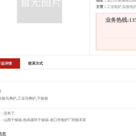
地址：
龙口市黄城南山路
主营：
工业电炉,实验电
业务热线:1358
产品详情
联系方式
：
,
,
实验马弗炉
工业马弗炉
干燥箱
：
没有了
：
山西干燥箱-热风循环干燥箱-龙口市电炉厂经验丰富
信息