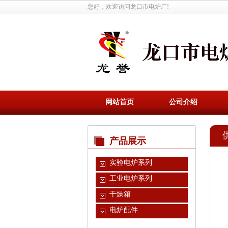
您好，欢迎访问龙口市电炉厂!
网站首页
公司介绍
产品展示
实验电炉系列
工业电炉系列
干燥箱
电炉配件