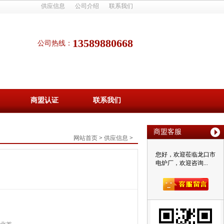
供应信息
公司介绍
联系我们
13589880668
公司热线：
商盟认证
联系我们
商盟客服
网站首页
>
供应信息
>
您好，欢迎莅临龙口市
电炉厂，欢迎咨询...