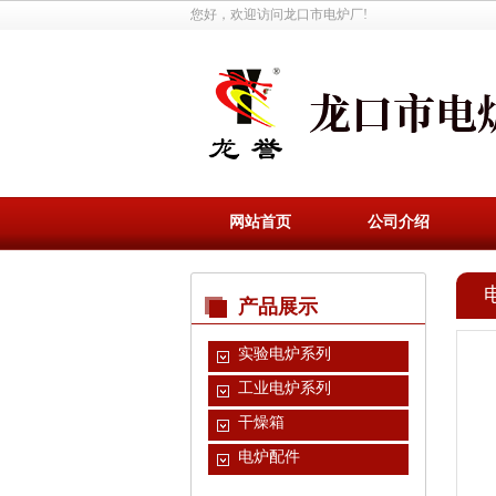
您好，欢迎访问龙口市电炉厂!
网站首页
公司介绍
产品展示
实验电炉系列
工业电炉系列
干燥箱
电炉配件