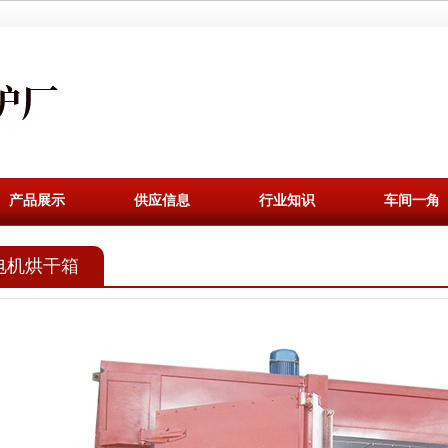
产品展示
供应信息
行业知识
车间一角
电机烘干箱