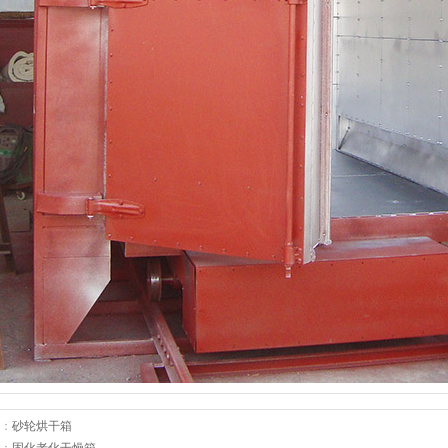
：
砂轮烘干箱