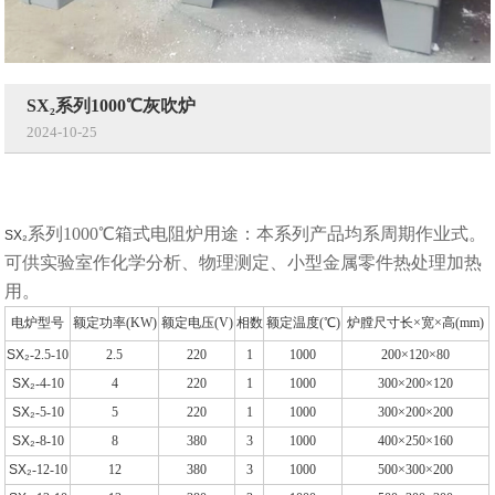
SX₂系列1000℃灰吹炉
2024-10-25
系列1000℃箱式电阻炉用途：本系列产品均系周期作业式。
SX₂
可供实验室作化学分析、物理测定、小型金属零件热处理加热
用。
电炉型号
额定功率(KW)
额定电压(V)
相数
额定温度(℃)
炉膛尺寸长×宽
×高
(mm)
SX₂
-2.5-10
2.5
220
1
1000
200×120×80
SX₂
-4-10
4
220
1
1000
300×200×120
SX₂
-5-10
5
220
1
1000
300×200×200
SX₂
-8-10
8
380
3
1000
400×250×160
SX₂
-12-10
12
380
3
1000
500×300×200