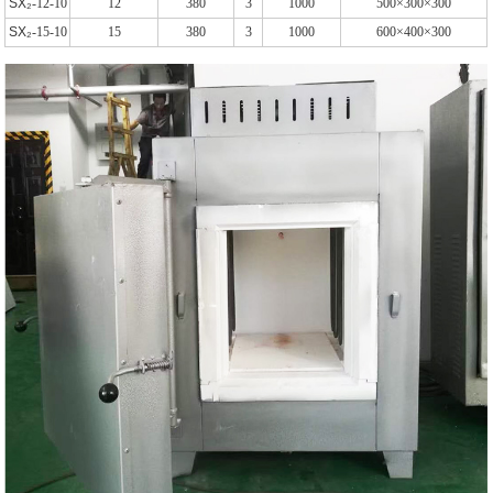
SX₂
-12-10
12
380
3
1000
500×300×300
SX₂
-15-10
15
380
3
1000
600×400×300